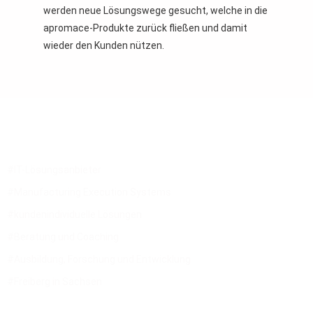
werden neue Lösungswege gesucht, welche in die
apromace-Produkte zurück fließen und damit
wieder den Kunden nützen.
Profil
#IT-Lösungsanbieter
#Manufacturing Execution Systems
#kundenindividuelle Lösungen
#Beratung und Coaching
#Ausbildung, Forschung und Entwicklung
#Freiberg in Sachsen