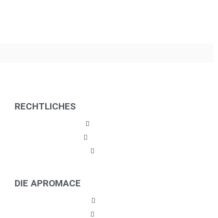
RECHTLICHES
Impressum
Datenschutz
Kontakt
DIE APROMACE
Partner
Karriere